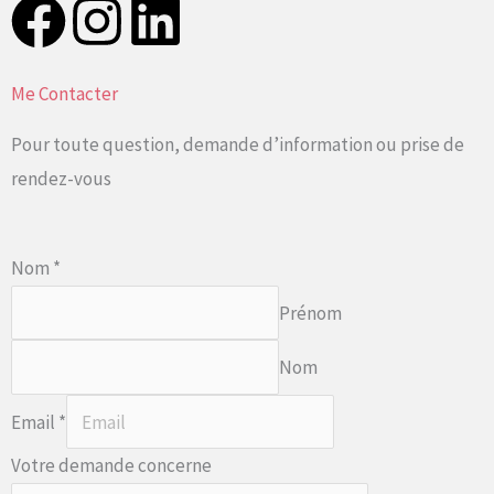
F
I
L
a
n
i
Me Contacter
c
s
n
Pour toute question, demande d’information ou prise de
e
t
k
rendez-vous
b
a
e
Nom
*
o
g
d
Prénom
o
r
i
Nom
k
a
n
Email
*
m
Votre demande concerne