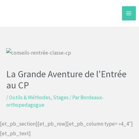
Aller
au
contenu
La Grande Aventure de l’Entrée
au CP
/
Outils & Méthodes
,
Stages
/ Par
Bordeaux-
orthopedagogue
[et_pb_section][et_pb_row][et_pb_column type= »4_4″]
[et_pb_text]