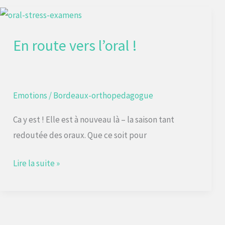
En
route
En route vers l’oral !
vers
l’oral
!
Emotions
/
Bordeaux-orthopedagogue
Ca y est ! Elle est à nouveau là – la saison tant
redoutée des oraux. Que ce soit pour
Lire la suite »