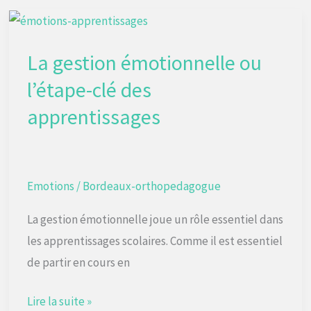
La
gestion
La gestion émotionnelle ou
émotionnelle
ou
l’étape-clé des
l’étape-
apprentissages
clé
des
apprentissages
Emotions
/
Bordeaux-orthopedagogue
La gestion émotionnelle joue un rôle essentiel dans
les apprentissages scolaires. Comme il est essentiel
de partir en cours en
Lire la suite »