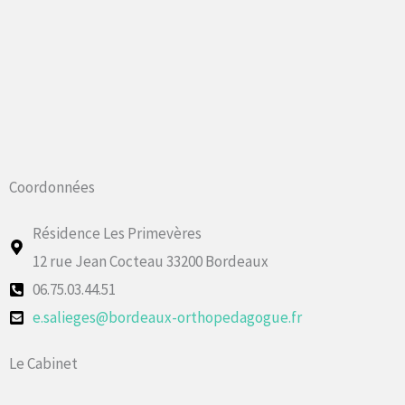
Coordonnées
Résidence Les Primevères
12 rue Jean Cocteau 33200 Bordeaux
06.75.03.44.51
e.salieges@bordeaux-orthopedagogue.fr
Le Cabinet