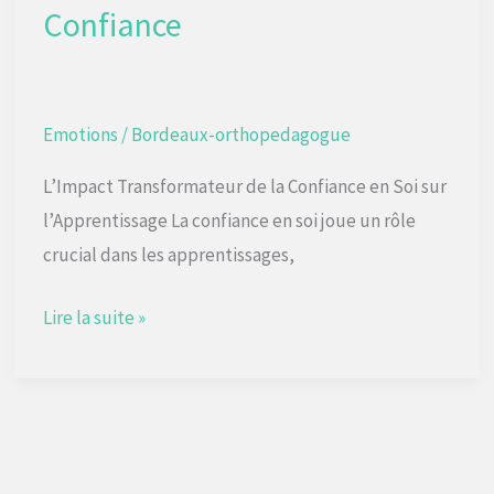
livres,
Confiance
la
Confiance
Emotions
/
Bordeaux-orthopedagogue
L’Impact Transformateur de la Confiance en Soi sur
l’Apprentissage La confiance en soi joue un rôle
crucial dans les apprentissages,
Lire la suite »