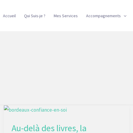
Accueil
Qui Suis-je ?
Mes Services
Accompagnements
Au-
delà
Au-delà des livres, la
des